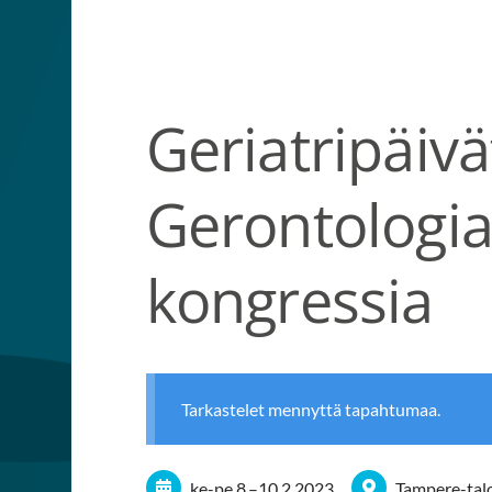
Suomen Geriatrit ry
Geriatripäivä
Gerontologia
kongressia
Tarkastelet mennyttä tapahtumaa.
ke-pe
8.
–
10.2.2023
Tampere-tal