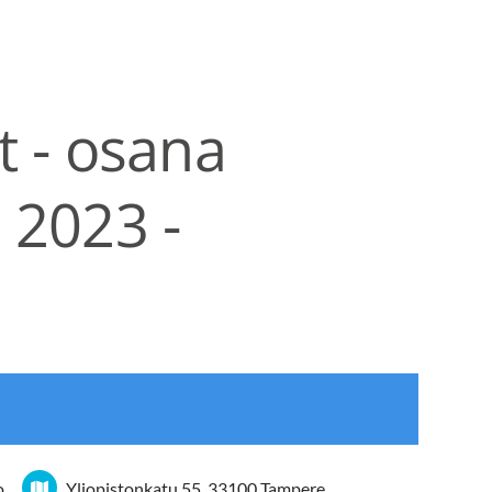
t - osana
 2023 -
o
Yliopistonkatu 55, 33100 Tampere