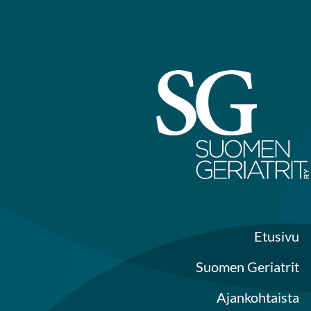
Siirry
sivun
sisältöön
Etusivu
Suomen Geriatrit
Ajankohtaista