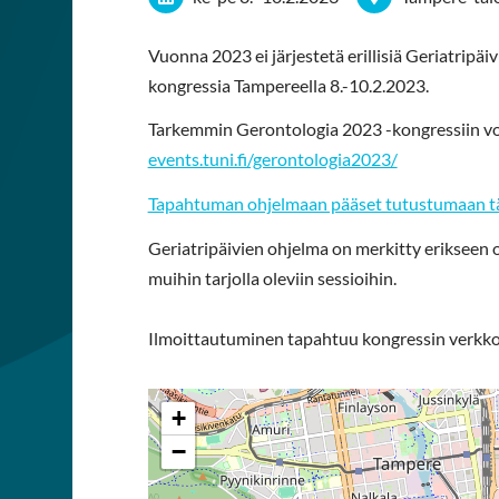
Vuonna 2023 ei järjestetä erillisiä Geriatripäi
kongressia Tampereella 8.-10.2.2023.
Tarkemmin Gerontologia 2023 -kongressiin vo
events.tuni.fi/gerontologia2023/
Tapahtuman ohjelmaan pääset tutustumaan tä
Geriatripäivien ohjelma on merkitty erikseen o
muihin tarjolla oleviin sessioihin.
Ilmoittautuminen tapahtuu kongressin verkkos
+
−