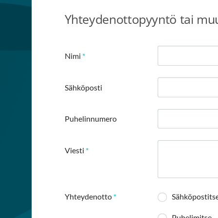
Yhteydenottopyyntö tai muu
Nimi
*
Sähköposti
Puhelinnumero
Viesti
*
Yhteydenotto
*
Sähköpostits
Puhelimitse