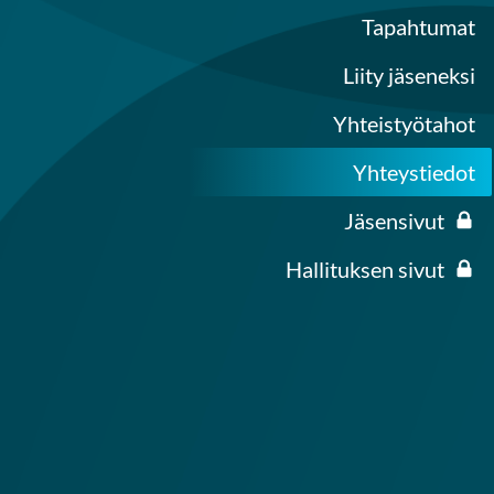
Tapahtumat
Liity jäseneksi
Yhteistyötahot
Yhteystiedot
Jäsensivut
Hallituksen sivut