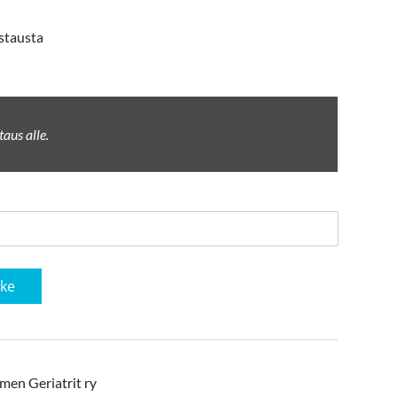
astausta
aus alle.
ake
men Geriatrit ry