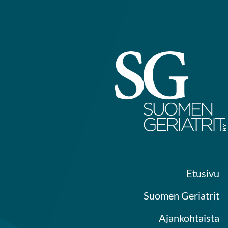
Siirry
sivun
sisältöön
Etusivu
Suomen Geriatrit
Ajankohtaista