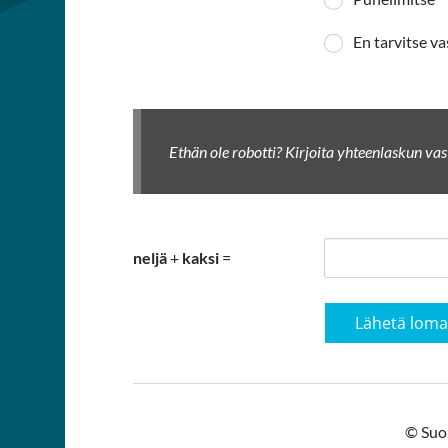
En tarvitse v
Ethän ole robotti? Kirjoita yhteenlaskun vast
neljä
+
kaksi
=
Lähetä lom
©
Suo