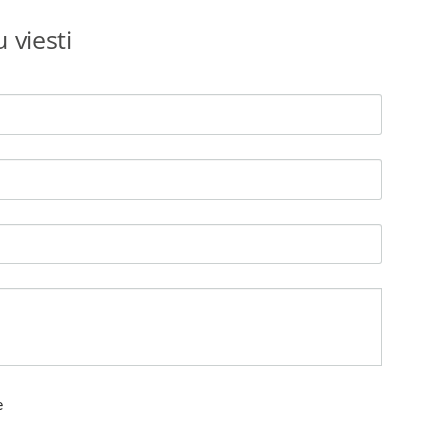
 viesti
e